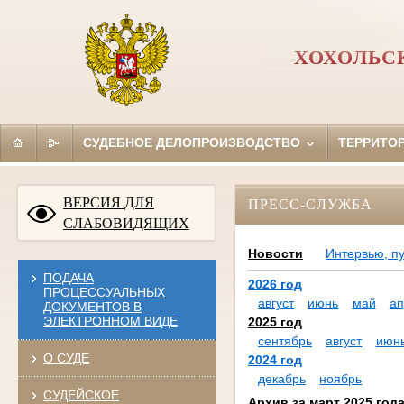
ХОХОЛЬС
СУДЕБНОЕ ДЕЛОПРОИЗВОДСТВО
ТЕРРИТО
ВЕРСИЯ ДЛЯ
ПРЕСС-СЛУЖБА
СЛАБОВИДЯЩИХ
Новости
Интервью, п
ПОДАЧА
2026 год
ПРОЦЕССУАЛЬНЫХ
август
июнь
май
ап
ДОКУМЕНТОВ В
ЭЛЕКТРОННОМ ВИДЕ
2025 год
сентябрь
август
июн
О СУДЕ
2024 год
декабрь
ноябрь
СУДЕЙСКОЕ
Архив за март 2025 год