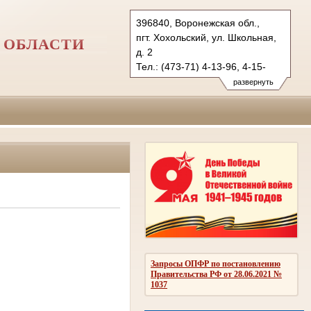
396840, Воронежская обл.,
пгт. Хохольский, ул. Школьная,
 ОБЛАСТИ
д. 2
Тел.: (473-71) 4-13-96, 4-15-
03 (ф.)
развернуть
hoholsky.vrn@sudrf.ru
Запросы ОПФР по постановлению
Правительства РФ от 28.06.2021 №
1037