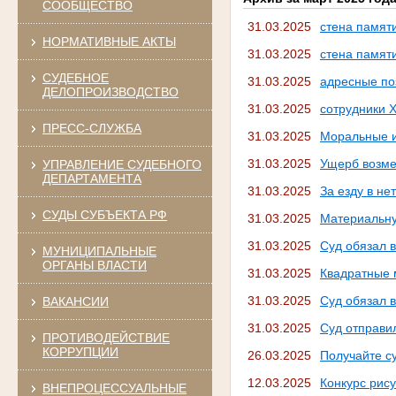
СООБЩЕСТВО
31.03.2025
стена памят
НОРМАТИВНЫЕ АКТЫ
31.03.2025
стена памят
СУДЕБНОЕ
31.03.2025
адресные по
ДЕЛОПРОИЗВОДСТВО
31.03.2025
сотрудники 
ПРЕСС-СЛУЖБА
31.03.2025
Моральные и
31.03.2025
Ущерб возме
УПРАВЛЕНИЕ СУДЕБНОГО
ДЕПАРТАМЕНТА
31.03.2025
За езду в не
СУДЫ СУБЪЕКТА РФ
31.03.2025
Материальну
31.03.2025
Суд обязал 
МУНИЦИПАЛЬНЫЕ
ОРГАНЫ ВЛАСТИ
31.03.2025
Квадратные 
31.03.2025
Суд обязал в
ВАКАНСИИ
31.03.2025
Суд отправи
ПРОТИВОДЕЙСТВИЕ
КОРРУПЦИИ
26.03.2025
Получайте с
12.03.2025
Конкурс рис
ВНЕПРОЦЕССУАЛЬНЫЕ