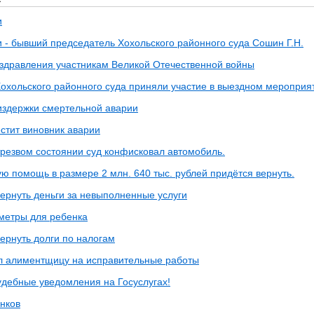
и
и - бывший председатель Хохольского районного суда Сошин Г.Н.
здравления участникам Великой Отечественной войны
Хохольского районного суда приняли участие в выездном мероприя
здержки смертельной аварии
стит виновник аварии
трезвом состоянии суд конфисковал автомобиль.
ю помощь в размере 2 млн. 640 тыс. рублей придётся вернуть.
вернуть деньги за невыполненные услуги
метры для ребенка
ернуть долги по налогам
л алиментщицу на исправительные работы
удебные уведомления на Госуслугах!
унков